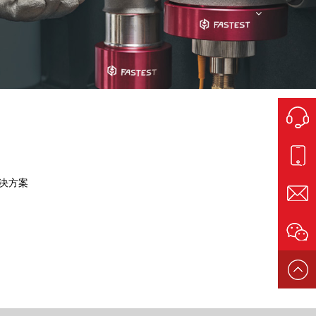
(0755)
决方案
2708490
1803340
fastsales